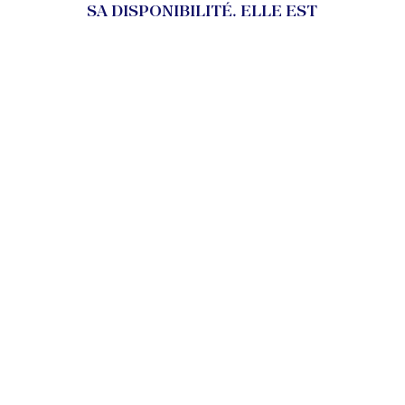
SA DISPONIBILITÉ. ELLE EST
ATTENTIVE À CHAQUE DÉTAIL
DANS LA RÉDACTION DES ACTES
ET SE TIENT À JOUR DE
L’ÉVOLUTION DE LA
LÉGISLATION. »
Une cliente dans le cadre de transactions immobilières et
de conseils en matière de succession et d’optimisation
fiscale.